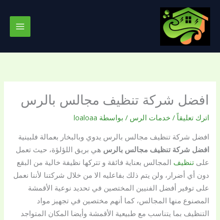
خطي
لى
لمحتوى
افضل شركة تنظيف مجالس بالرس
اترك تعليقاً
/
خدمات الرس
/ بواسطة
loaloaa
افضل شركة تنظيف مجالس بالرس يدوي وبالبخار بعمالة فلبينية
افضل شركة تنظيف مجالس بالرس
هي بريق اللؤلؤة، حيث تعمل
على
تنظيف
المجالس بعناية فائقة و تتركها نظيفة خالية من البقع
دون أي أضرار، ولن يتم ذلك بفاعليه الا من خلال شركتنا لأننا نعمل
على توفير أفضل الفنيين المختصين في تحديد نوعية الأقمشة
المصنوع منها المجالس، كما أنهم مختصين في تجهيز مواد
التنظيف بما يتناسب مع طبيعية الأقمشة وأيضا المكان المتواجد