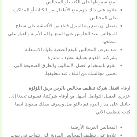
لمنع سقوطها على الكنب أو المجالس.
علاوة على ذلك يلزم منع الأطفال من الكتابة أو المذاكرة
على المجالس.
يفضل أن تضع ربة المنزل قطع من الأقمشة على سطح
المجالس عند الجلوس عليها لمنع تراكم الأتربة والغبار على
سطحها.
عند تعرض المجالس للبقع الصعبة عليك الاستعانة
بشركتنا
للقيام بعملية تنظيف ممتازة.
نقوم باستخدام أفضل الأساليب والطرق الصحيحة التي
تحمي مجالسك من التلف عند تنظيفها.
ارقام
افضل شركة تنظيف مجالس بالرس بريق اللؤلؤة
عزيزي العميل التواصل أسهل مع أرقام شركتنا،
فسوف تجدنا إلى
جانبك على مدار اليوم قم بالتواصل وسوف يصلك مندوبنا اينما
كنت لتنظيف الآتي:
المجالس العربية الأرضية.
علاوة على تنظيف المجالس البدوية التي تتواجد في بيوت