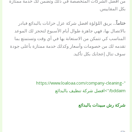
من افضل الشركات المتخصصة في ذلك وتضمن لك خدمة ممتازة
بكل المقاييس.
ختاماً…
بريق اللؤلؤة افضل شركة عزل خزانات بالبدائع فبادر
بالاتصال بها، فهي جاهزة طوال أيام الأسبوع لتحجز لك الموعد
المناسب كي تتمكن من الاستعانة بها في أي وقت وتستمتع بما
تقدمه لك من خصومات وأسعار وكذلك خدمة ممتازة بأعلى جودة
سوف تنال إعجابك بكل تأكيد.
"https://www.loaloaa.com/company-cleaning-
bddaim/">افضل شركة تنظيف بالبدائع
شركة رش مبيدات بالبدائع