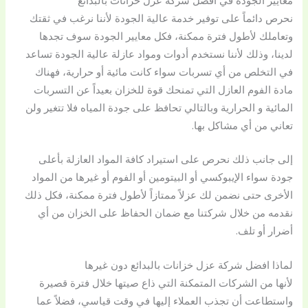
معايير الجودة في افضل شركة عزل خزانات بالبدائع
نحرص دائماً على توفير خدمة عالية الجودة لأننا نرغب في ثقتك
وتعاملك لأطول فترة ممكنة، فكل معايير الجودة سوف تجدها
لدينا، وذلك لأننا نستخدم أدوات ومواد عازلة عالية الجودة تساعد
في التخلص من أي تسربات سواء كانت مائية أو حرارية، فهناك
مادة الفوم العازل التي تمنحك قوة للخزان بعيداً عن التسربات
المائية و الحرارية وبالتالي تحافظ على جودة المياه فلا تتغير ولن
تعاني من أي مشاكل بها.
إلى جانب ذلك نحرص على استيراد كافة المواد العازلة بأعلى
جودة سواء الإيبوكسي أو البيتومين أو الفوم أو غيرها من المواد
الأخرى حتى نضمن لك عزلاً ممتازاً لأطول فترة ممكنة، فكل ذلك
نقدمه من خلال شركتنا مع ضمان الحفاظ على الخزان من أي
أضرار أو تلف.
لماذا افضل شركة عزل خزانات بالبدائع دون غيرها
لأنها من الشركات المتمكنة التي ذاع صيتها خلال فترة قصيرة
واستطاعت أن تجذب العملاء إليها في وقت قياسي، فضلاً عما