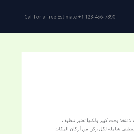
Call For a Free Estimate +1 123-456-7890
لا تتخذ وقت كبير ولكنها تعتبر تنظيف
 تنظيف شاملة لكل ركن من أركان المكان