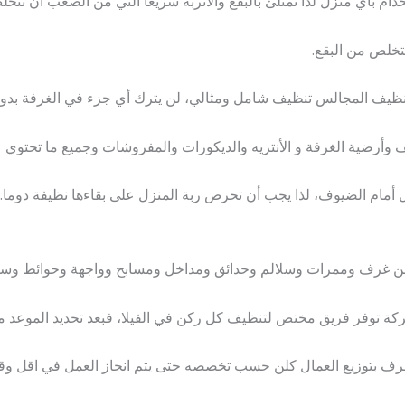
م بأي منزل لذا تمتلئ بالبقع والأتربة سريعاً التي من الصعب أن تتخل
لتخلص من البقع.
تنظيف المجالس تنظيف شامل ومثالي، لن يترك أي جزء في الغرفة بد
رضية الغرفة و الأنتريه والديكورات والمفروشات وجميع ما تحتوي عل
 أمام الضيوف، لذا يجب أن تحرص ربة المنزل على بقاءها نظيفة دوما.
 من غرف وممرات وسلالم وحدائق ومداخل ومسابح وواجهة وحوائط و
 توفر فريق مختص لتنظيف كل ركن في الفيلا، فبعد تحديد الموعد مع
لمشرف بتوزيع العمال كلن حسب تخصصه حتى يتم انجاز العمل في اقل 