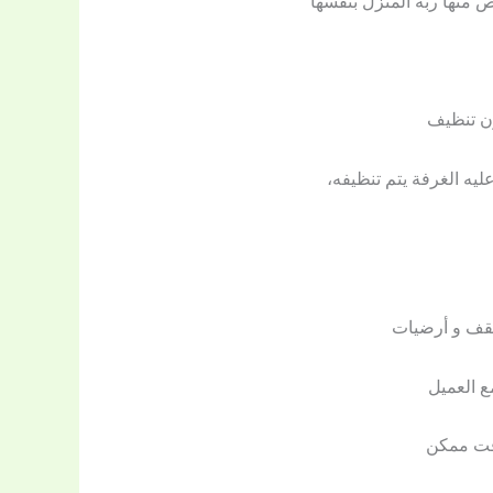
ص منها ربة المنزل بنفسها
ون تنظيف
يه الغرفة يتم تنظيفه،
سقف و أرضيات
 العميل
وقت ممكن