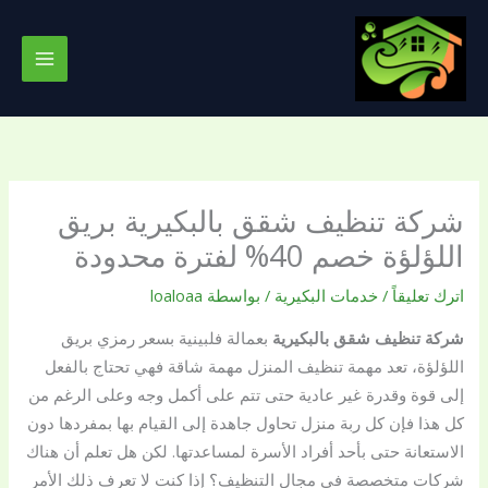
خطي
لى
لمحتوى
شركة تنظيف شقق بالبكيرية بريق
اللؤلؤة خصم 40% لفترة محدودة
اترك تعليقاً
/
خدمات البكيرية
/ بواسطة
loaloaa
شركة تنظيف شقق بالبكيرية
بعمالة فلبينية بسعر رمزي بريق
اللؤلؤة، تعد مهمة تنظيف المنزل مهمة شاقة فهي تحتاج بالفعل
إلى قوة وقدرة غير عادية حتى تتم على أكمل وجه وعلى الرغم من
كل هذا فإن كل ربة منزل تحاول جاهدة إلى القيام بها بمفردها دون
الاستعانة حتى بأحد أفراد الأسرة لمساعدتها. لكن هل تعلم أن هناك
شركات متخصصة في مجال التنظيف؟ إذا كنت لا تعرف ذلك الأمر