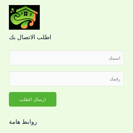
اطلب الاتصال بك
ا
ل
ا
ر
ر
س
ق
ق
م
م
م
*
ا
ا
ارسال الطلب
ل
ل
ا
ج
س
روابط هامة
و
م
ا