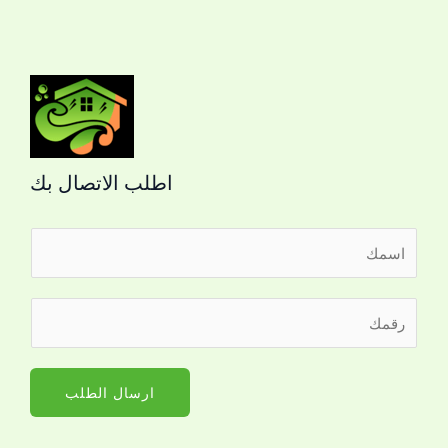
اطلب الاتصال بك
ا
ل
ا
ر
س
ق
م
م
*
ا
ارسال الطلب
ل
ج