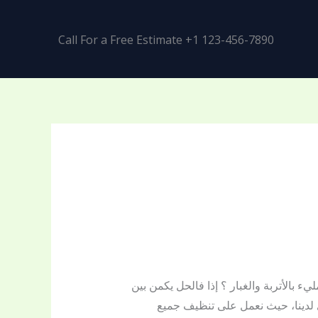
Call For a Free Estimate +1 123-456-7890
الأتربة والغبار ؟ إذا فالحل يكمن بين
ى لدينا، حيث نعمل على تنظيف جميع