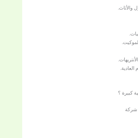
 والأثاث.
ات.
لموكيت.
أنتريهات.
العادية.
 كبيرة ؟
 شركة