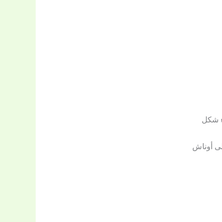
ء شكل
لى أوناش