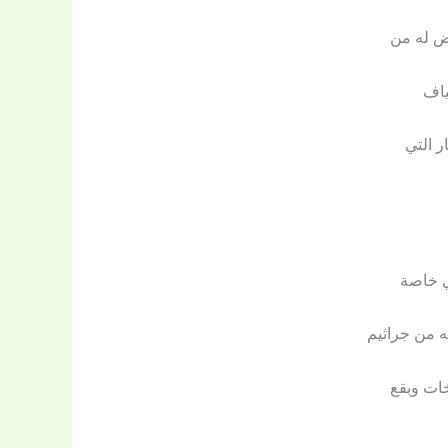
ض له من
ياف
ر التي
ي خاصة
ه من جراثيم
خات وبقع