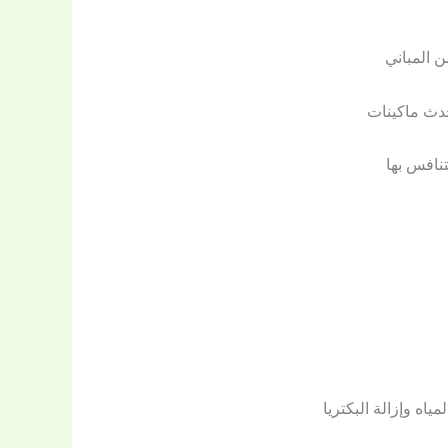
 المباني
حدث ماكينات
نافس بها
اه وإزالة البكتريا