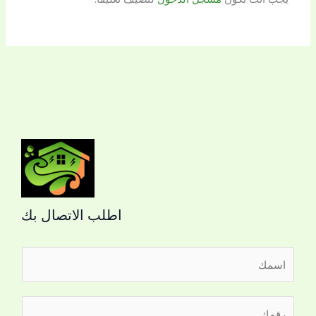
اطلب الاتصال بك
ا
ل
ا
ر
س