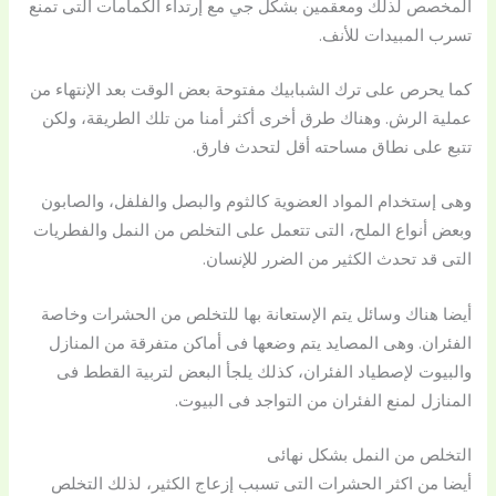
المخصص لذلك ومعقمين بشكل جي مع إرتداء الكمامات التى تمنع
تسرب المبيدات للأنف.
كما يحرص على ترك الشبابيك مفتوحة بعض الوقت بعد الإنتهاء من
عملية الرش. وهناك طرق أخرى أكثر أمنا من تلك الطريقة، ولكن
تتبع على نطاق مساحته أقل لتحدث فارق.
وهى إستخدام المواد العضوية كالثوم والبصل والفلفل، والصابون
وبعض أنواع الملح، التى تتعمل على التخلص من النمل والفطريات
التى قد تحدث الكثير من الضرر للإنسان.
أيضا هناك وسائل يتم الإستعانة بها للتخلص من الحشرات وخاصة
الفئران. وهى المصايد يتم وضعها فى أماكن متفرقة من المنازل
والبيوت لإصطياد الفئران، كذلك يلجأ البعض لتربية القطط فى
المنازل لمنع الفئران من التواجد فى البيوت.
التخلص من النمل بشكل نهائى
أيضا من اكثر الحشرات التى تسبب إزعاج الكثير، لذلك التخلص