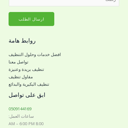
ق
م
م
*
ا
ارسال الطلب
ل
ج
روابط هامة
و
ا
افضل خدمات وحلول التنظيف
ل
تواصل معنا
ل
تنظيف بريدة وعنيزة
ل
مقاول تنظيف
ت
تنظيف البكيرية والبدائع
و
ا
ابق على تواصل
ص
ل
0509144169
م
ساعات العمل:
ع
8:00 AM – 6:00 PM