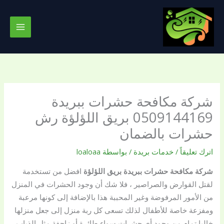
خطي
لى
لمحتوى
شركة مكافحة حشرات ببريدة
0509144169 بريق اللؤلؤة رش
حشرات بالضمان
اترك تعليقاً
/
خدمات بريدة
/ بواسطة
loaloaa
شركة مكافحة حشرات ببريدة
بريق اللؤلؤة
افضل من تستخدمة
لقتل القوارض والصراصير ، فلا شك أن وجود الحشرات في المنزل
من الأمور المرفوضة وغير المحببة هذا بالإضافة إلى كونها مرعبة
ومفزعة خاصة للأطفال لذلك تسعى كل ربة منزل إلى جعل منزلها
خاليا تمام من وجود أي حشرات سواء طائرة أو زاحفة مثل الذباب