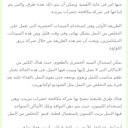
منها امر فى غاية الأهمية. ويمكن أن يتم ذلك بعدة طرق، والتى يتم
إتباعها فى شركة مكافحة حشرات ببريدة.
الطريقة الأولى وهى إستخدام المبيدات الحشرية التى تعمل على
التخلص من النمل بشكل نهائى وفى وقت قليل ومن هذه المبيدات،
الديلتامثرين، ويجب أن تتم هذه الطريقة من خلال شركة بريق
اللؤلؤة.
يمكن إستبدال المبيد الحشرى بالطعوم، حيث هناك الكثير من
الأماكان التى لا نصل إليها ويبيت فيها النمل، فى هذه الحالة نختار
طعم مناسب للنمل ونقوم بوضعه حتى يقوم النمل بالغذاء عليه بعد
فترة يتم التخلص من النمل مثل الصوديو اوكتابوريت.
هناك طرق طبيعية تنصح بها شركة مكافحة حشرات ببريده، وهى
إستخدام الليمون، حيث يتم دهن النوافذ وتلك الأماكن المتواجد
فيها النمل بزيت الليمون بإستعمال قطنة، فيتم التخلص من النمل.
أيضا طريقة الخل الأبيض من الطرق التى أثبتت فعاليتها فى