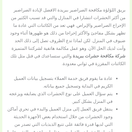
بريق اللؤلؤة مكافحة الصراصير ببريدة الافضل لإبادة الصراصير
من أكثر الحشرات انتشارا في المنازل والتي قد تسبب الكثير من
الإحراج الصراصير والإبراص. فهي تعد من الكائنات التي عادة ما
تظهر بشكل مفاجئ والأكثر إحراجا من ذلك هو ظهورها أثناء وجود
ضيوف في المنزل. لكن لماذا تدع الظروف تصل إلى ذلك الحد
وأنت لديك الحل الآن. وهو عمل مكالمة هاتفية لشركتنا المتميزة
شركة مكافحة حشرات ببريدة
والتي ستساعدك في قتل مثل تلك
الكائنات المقززة في ثواني معدودة.
عادة ما يقوم فريق خدمة العملاء بتسجيل بيانات العميل
الكريم في البداية وتسجيل جميع بياناته.
يتم سؤال العميل على نوع الحشرات الذي يضايقه ويزعجه
في المنزل بشكل كبير.
ينتقل فريق العمل إلى منزل العميل والبدء في تحري أماكن
وجود الحشرات من خلال استخدام بعض الأجهزة الحديثة
التي لديها قدرة فائقة على تتبع الذبذبات التي تصدر من
أجسام الحشرات والقوارض وهذا ما يساعد في العثور عليها