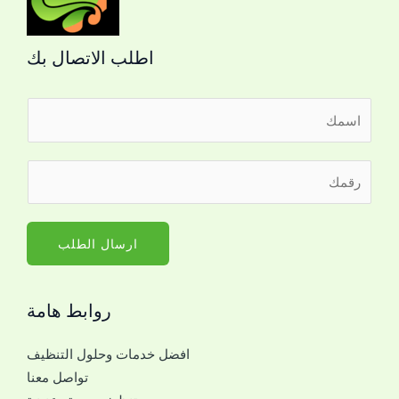
اطلب الاتصال بك
ا
ل
ا
م
ر
س
ع
ق
م
ك
م
*
ا
ا
ارسال الطلب
ل
ل
ج
ج
و
روابط هامة
و
ا
ا
ل
افضل خدمات وحلول التنظيف
ل
م
تواصل معنا
ل
ع