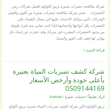
حشرات
شركة مكافحة حشرات بعنيزة بريق اللؤلؤة افضل شركات رش
بعنيزة
الحشرات تعتبر شركة مكافحة حشرات بعنيزة من أقوى وأفضل
الشركات التي يمكنك الاعتماد عليها في مجال القضاء على
الحشرات بكل أنواعها وأحجامها فإذا كنت تعاني منذ فترة طويلة
من وجود الحشرات المقززة في منزلك وقد عجزت عن إيجاد حل
نهائي لها فقم على الفور وأمسك
قراءة المزيد »
شركة كشف تسربات المياة بعنيزة
شركة
كشف
بأعلى جودة وأرخص الأسعار
تسربات
0509144169
المياة
بعنيزة
اترك تعليقاً
/
خدمات عنيزة
/
loaloaa
بأعلى
بريق اللؤلؤة اكبر شركة كشف تسربات المياة بعنيزة بريق اللؤلؤ
جودة