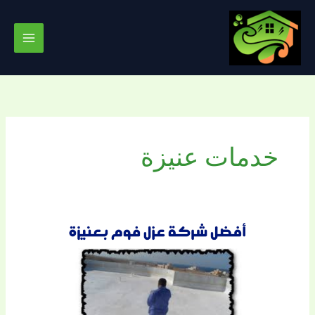
خطي
لى
لمحتوى
خدمات عنيزة
شركة
عزل
فوم
بعنيزة