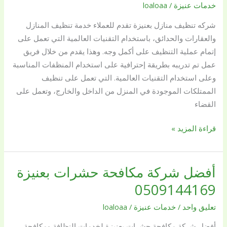
شركة
خدمات عنيزة
/
loaloaa
بريق
شركه تنظيف منازل بعنيزة تقدم للعملاء خدمة تنظيف المنازل
اللؤلؤة
والعقارات والحدائق، باستخدام التقنيات العالمية التي تعمل على
خصم
إتمام عملية التنظيف على أكمل وجه. وهذا يقدم من خلال فريق
25
عمل تم تدريبه بطريقة إحترافية على استخدام المنظفات المناسبة
%
وعلى استخدام التقنيات العالمية. التي تعمل على تنظيف
اتصل
الممتلكات الموجودة في المنزل من الداخل والخارج، وتعمل على
الآن
القضاء
0509144169
قراءة المزيد »
أفضل شركة مكافحة حشرات بعنيزة
أفضل
شركة
0509144169
مكافحة
تعليق واحد
/
خدمات عنيزة
/
loaloaa
حشرات
بعنيزة
أفضل شركة مكافحة حشرات بعنيزة لخدمات النظافة ومكافحة