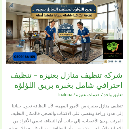
شركة
تنظيف
منازل
بعنيزة
–
تنظيف
احترافي
شامل
بخبرة
بريق
شركة تنظيف منازل بعنيزة – تنظيف
اللؤلؤة
احترافي شامل بخبرة بريق اللؤلؤة
تعليق واحد
/
خدمات عنيزة
/
loaloaa
تنظيف منازل بعنيزة من الأمور المهمة، لأن النظافة تحول حياتنا
إلي هدوء وراحة وتقضي علي الاكتئاب والضجر، فالمكان النظيف
المرتب يهدئ الأعصاب، إلي جانب أن النظافة تحمي الأفراد من
الإصابة والأمراض، ولا ننسي بأن النظافة تزيد المكان جمالا، تحتاج