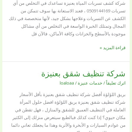
شركة كشف تسربات المياة بعنيزة تساعدك في التخلص من أي
وأرخص
تسربات 0509144169 ، فعند الاستعانة بها سوف تتمكن من
الأسعار
الكشف عن التسربات وعلاجها بشكل جيد، لأنها متخصصة في ذلك
0509144169
المجال وتمتلك الخبرة الواسعة في التخلص من أي مشاكل
موجودة بالأسطح والخزانات وكافة الأماكن، فالآن قل
قراءة المزيد »
شركة تنظيف شقق بعنيزة
شركة
تنظيف
اترك تعليقاً
/
خدمات عنيزة
/
loaloaa
شقق
بريق اللؤلؤة أفضل شركة تنظيف شقق بعنيزة بأقل الأسعار
بعنيزة
شركة تنظيف شقق بعنيزة بريق اللؤلؤة افضل حلول المرأة
العاملة في التنظيف العميق للشقق والمنازل ، فهل تقطن في
مكان حيوي؟ إذا كنت كذلك فبالطبع سيتعرض منزلك إلى الكثير
من عوادم السيارات و الأبخرة والأتربة وهذا ما يجعلك تعاني دائما