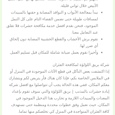
الأبيض خلال ثواني قليلة.
نبدأ بمعالجة الأبواب و النوافذ المصابة و حقنها بالمبيدات
لمسافات طويلة حتى نضمن القضاء التام على كل النمل
الموجود، فنحن نقدم افضل خدمة مكافحة حشرات فلا تقلق
عند التعامل معنا.
نقوم برش الأخشاب والقطع الخشبية المصابة دون إلحاق
أي ضرر لها.
وأخيرا نقوم بعمل صيانة شاملة للمكان قبل تسليم العمل.
شركة بريق اللؤلؤة لمكافحة الفئران
إذا اكتشفت بعض التآكل في قطع الأثاث الموجودة في المنزل أو
في الملابس الخاصة بكم، فإذا كان هناك فأر يتربص لكم ويتشارك
معكم المكان، ففي هذه الحالة يجب أن تتواصلوا مع افضل شركة
إبادة حشرات بالمذنب | بريق اللؤلؤة والتي سوف تقوم بإعداد
المعدات والمبيدات اللازمة و تحارب هذا الدخيل الموجود في
المكان، حيث نعمل وفق خطوات محددة ومنظمة حتى نستهدف
كافة الفئران المتواجدة في المنزل كي نخلصكم منها تماما.