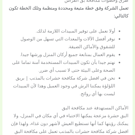
طرق وخطوات مكافحة بق الفراش
تعمل الشركة وفق خطة متبعة ومحددة ومنظمة وتلك الخطة تكون
كالتالي:
أولا نعمل على توفير المبيدات اللازمة لذلك.
نوفر أفضل الآلات والمعدات التي تسهل من الوصول
للشقوق والأماكن الضيقة.
يقوم العمال بمتابعة جميع أركان المنزل ورشها جيدا.
نهتم جيدا بأن تكون المبيدات المستخدمة آمنة تماما على
الصحة وعلى البيئة حتى لا تسبب أي ضرر.
نحن في افضل شركة مكافحة حشرات بالمذنب | بريق
اللؤلؤة يمكننا الرش في وجود العميل وهذا لأن المبيدات
ليست بها أي روائح.
الأماكن المستهدفة عند مكافحة البق
البق حشرة مزعجة يمكنها الاختباء في أي مكان في المنزل، ولا
يمكنك رؤيتها كما أنها تستطيع العيش لأشهر دون غذاء، ولهذا فإن
افضل شركة مكافحة حشرات بالمذنب تعمل على مكافحة البق