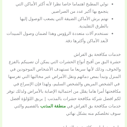
نولي المطبخ اهتماما خاصا نظرا لأنه أكثر الأماكن التي
يتجمع بها أكبر عدد من الصراصير.
نهتم برش الأماكن الضيقة التي يصعب الوصول إليها
بالطرق التقليدية.
نستخدم آلات متعددة الرؤوس وهذا لضمان وصول المبيدات
لأبعد الأماكن وأكثرها دقة.
خدمات مكافحة بق الفراش
حشرة البق من أقبح أنواع الحشرات التي يمكن أن تصيبكم بالفزع
والخوف، وذلك لأنها سريعا ما تستهدف الأشخاص الموجودين في
المنزل وتبدأ بمص دمائهم ونقل الأمراض عبر مخالبها التي تغرسها
في الشخص المريض والشخص السليم، ولهذا فإن الإسراع في
مكافحتها أمرا هاما يقلل من احتمالية الإصابة بالأمراض ولذلك توفر
لكم افضل شركة مكافحة حشرات بالمذنب | بريق اللؤلؤة أفضل
خدمات مكافحة بق الفراش في
منطقة المذنب
بالقصيم والتي
سوف تخلصكم منه بشكل نهائي