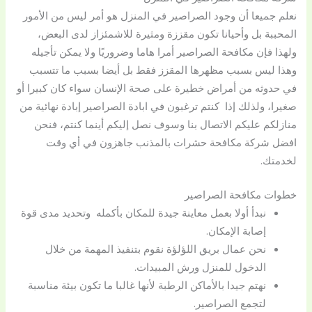
نعلم جميعا أن وجود الصراصير في المنزل هو أمر ليس من الأمور
المحببة بل وأحيانا تكون مقززة ومثيرة للاشمئزاز لدى البعض،
ولهذا فإن مكافحة الصراصير أمرا هاما وضروريًا ولا يمكن تأجيله
وهذا ليس بسبب مظهرها المقزز فقط بل أيضا بسبب ما تتسبب
في حدوثه من أمراض خطيرة على صحة الإنسان سواء كان كبيرا أو
صغيرا، ولذلك إذا كنتم ترغبون في ابادة الصراصير إبادة نهائية من
منازلكم عليكم الاتصال بنا وسوف نصل إليكم أينما كنتم، فنحن
افضل شركة مكافحة حشرات بالمذنب جاهزون في أي وقت
لخدمتك.
خطوات مكافحة الصراصير
نبدأ أولا بعمل معاينة جيدة للمكان بأكمله وتحديد مدى قوة
إصابة الإمكان.
نحن عمال بريق اللؤلؤة نقوم بتنفيذ المهمة من خلال
الدخول للمنزل ورش المبيدات.
نهتم جيدا بالأماكن الرطبة لأنها غالبا ما تكون بيئة مناسبة
لتجمع الصراصير.