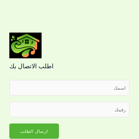
اطلب الاتصال بك
ا
ل
ا
ر
س
ق
م
م
*
ا
ارسال الطلب
ل