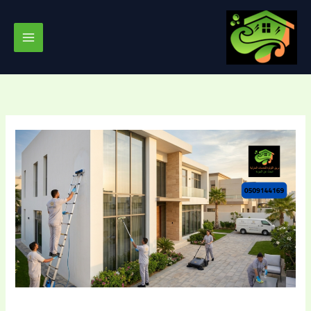
خطي
لى
لمحتوى