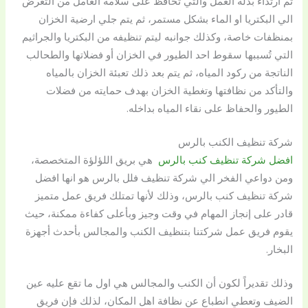
ثم ارتداء بدلة العمل والتي تحافظ على سلامة العامل من التعرض
الي البكتريا او الماء بشكل مستمر، ثم يتم جلي ارضية الخزان
بمنظفات خاصة، وكذلك جوانبه ليتم تنظيفه من البكتريا والجراثيم
التي تُسببها سقوط احد الطيور في الخزان أو فضلاتها والطحالب
الناتجة من ركود المياه، ثم يتم بعد ذلك تعبئة الخزان بالمياه
والتأكد من نظافتها وتغطية الخزان بهدف حمايته من فضلات
الطيور والحفاظ على نقاء المياه بداخله.
شركة تنظيف الكنب بالرس
افضل شركة تنظيف كنب بالرس
هي بريق اللؤلؤة المتخصصة،
ومن دواعي الفخر الي شركة تنظيف فلل بالرس هو انها افضل
شركة تنظيف كنب بالرس، وذلك لأنها تمتلك فريق عمل متميز
قادر على إنجاز المهام في وقت وجيز وبأعلى كفاءة ممكنة، حيث
يقوم فريق عمل شركتنا بتنظيف الكنب والمجالس بأحدث أجهزة
البخار.
وذلك تقديراً لكون أن الكنب والمجالس هي اول ما تقع عليه عين
الضيف وتعطي انطباع عن نظافة اهل المكان، لذلك فإن فريق