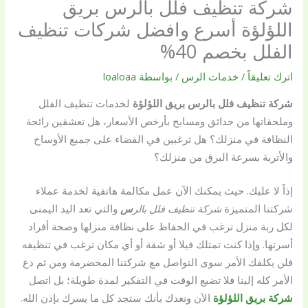
شركة تنظيف فلل بالرس بريق
اللؤلؤة أسرع وافضل شركات تنظيف
الفلل بخصم 40%
اترك تعليقاً
/
خدمات الرس
/ بواسطة
loaloaa
شركة تنظيف فلل بالرس
بريق اللؤلؤة
لخدمات تنظيف الفلل
وملحقاتها من حدائق ومسابح بأرخص الأسعار، هل تعشقين رائحة
النظافة في منزلك؟ هل ترغبين في القضاء على جميع الأوساخ
والأتربة بسرعة البرق من منزلك؟
إذاً لا عليك. حيث يمكنك الآن عمل مكالمة هاتفية لخدمة عملاء
شركتنا المتميزة
شركة تنظيف فلل بالر
س
والتي تعد اليد اليمنى
لكل ربة منزل ترغب في الحفاظ على نظافة منزلها وصحة أفراد
أسرتها. وإذا كنت تمتلك فيلا أو شقة أو أي مكان ترغب في تنظيفه
فلن يكلفك الأمر سوى التواصل مع شركتنا المخضرمة ومن ثم دع
الأمر كله إلينا فلا تضيع الوقت في التفكير لمدة طويلة؛ بل اتصل
شركة بريق اللؤلؤة
الآن ونعدك بأنك ستجد كل ما يسرك بإذن الله.