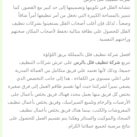
تتشابه الفلل في تكوينها وتصميمها إلى حد كبير مع القصور، كما
تتميز بالمساحة الكبيرة التي تجعل من أمر تنظيفها أمراً شاقاً
وصعباً ، لذلك فإن أغلب أصحاب الفلل يستعينوا بشرِكات تنظيف
الفلل للحصول علي نظافة مثالية تحفظ لأصحاب المكان صحتهم
وراحتهم النفسية .
افضل شركة تنظيف فلل بالمملكة بريق اللؤلؤة
تتربع
شركة تنظيف فلل بالرس
على عرش شركات التنظيف
جميعا، وذلك لأنها تعتمد علي فريق متكامل من العمالة المدربة
علي اعلي مستوي من الكفاءة ، هذا إلى جانب التخصص الذي
يضفي تميزاً لشركتنا حيث أنها تقسم طاقم العمل إلى فرق صغيرة
يختص كل فريق منها بعمل محدد فهناك فريق يختَص بأعمال جلى
الأرضيات والرخام وتلميع السيراميك، وفريق يختَص بأعمال تنظيف
المفروشات والكنب، بينما هناك فريق يختَص بأعمال تنظيف
السجاد والموكيت والستائر وهكذا يتم تقسيم العمل للحصول على
نتائج مرضية لجميع عملائنا الكرام .