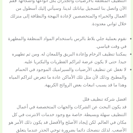
التنظيف المتعلقة بالأرضيات والجدران بكل أنواعها وأشكالها. فقم
الآن واتصل بنا لتسجيل بياناتك لدينا. وسيأتي إليك أسطول من
العمال والخبراء والمتخصصين لإعادة البهجة والنظافة إلى منزلك
خلال ثواني معدودة.
نقوم بعملية جلي بلاط بالرس باستخدام المواد المنظفة والمطهرة
في وقت قياسي.
يمكننا تنظيف الرخام وإعادة البريق واللمعان له. ومن ثم تطهيره
جيدا. حتى لا يكون عرضة لتراكم الفطريات والبكتريا عليه.
لا نغفل عن تنظيف الأرضيات والسيراميك الموجود في الحمام
والمطبخ. وذلك لأن مثل تلك الأماكن عادة ما تتعرض لتراكم المياه
وهذا ما قد يسبب انبعاث بعض الروائح الكريهة.
افضل شركة تنظيف فلل
قد يكون البحث عن الشركات والجهات المتخصصة في أعمال
التنظيف سهلة وبسيطة. خاصة مع وجود خدمات الانترنت في كل
مكان في العالم. لكن إيجاد الأصلح والأفضل قد يكون ذلك الأمر هو
الأصعب. لذلك ننصحك دائما بضرورة توخي الحذر عندما يتعلق