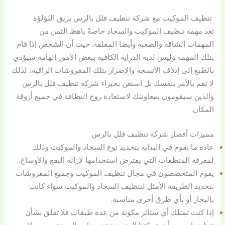
تنظيف الموكيت مع شركة تنظيف فلل بالرس بريق اللؤلؤة
تعد مهمة تنظيف الموكيت والسجاد خاصةً باهظ الثمن من
المهمات الشاقة والصعبة وأيضا المقلقة. حيث أن الشخص إذا قام
بتلك المهمة وليس لديه الدراية الكافية ببعض الأمور الهامة سيؤدي
بالطبع إلى إتلاف الأنسجة والإضرار بتلك المفروشات الراقية، لذلك
لا تقم بالأمر بنفسك بل استعن بخبراء شركة تنظيف فلل بالرس
والذين سيقومون بمعاونتك لاستعادة روح النظافة في جميع أروقة
المكان.
مميزات أفضل شركة تنظيف فلل بالرس
عادة ما نقوم في البداية بتحديد نوع السجاد والموكيت وذلك
لمعرفة المنظفات التي يفترض استخدامها لإزالة البقع والأوساخ.
يقوم المتخصصون في مجال تنظيف الموكيت وجميع المفروشات
بتحديد الطريقة الأمثل لتنظيف السجاد والموكيت سواء كانت
بالبخار أو بأي طرق أخرى مناسبة.
إذا كنت تمتلك أي ستائر مكونة من عدة طبقات فلا تقلق بشأن
تنظيفها، حيث أن شركتنا المتميزة تقوم بإرسال متخصصين إلى