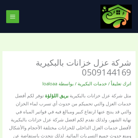
خطي
لى
لمحتوى
شركة عزل خزانات بالبكيرية
0509144169
اترك تعليقاً
/
خدمات البكيرية
/ بواسطة
loaloaa
مثل شركة عزل خزانات بالبكيرية
بريق اللؤلؤة
توفر لكم أفضل
خدمات العزل والتي تحميكم من حدوث أي تسرب لماء الخزان
والتي قد ينتج عنها ارتفاع كبير ومبالغ فيه في فواتير المياه في
نهاية الشهر، ولذلك نقدم لكم افضل شركة عزل خزانات بالبكيرية
لأفضل خدمات العزل الداخلى للخزانات مختلفة الأحجام والأشكال
ومنع حدوث جميع التسربات المائية. لذلك نتحدث باستفاضة عن