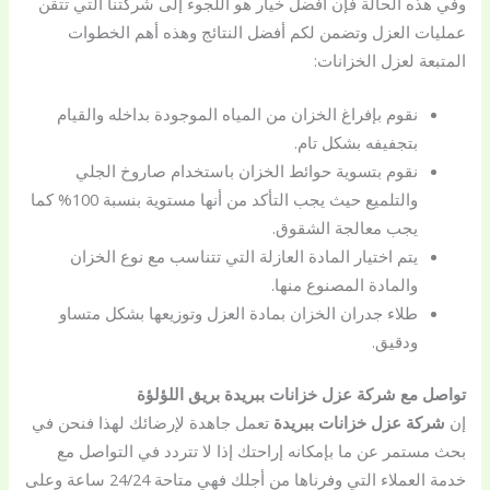
وفي هذه الحالة فإن أفضل خيار هو اللجوء إلى شركتنا التي تتقن
عمليات العزل وتضمن لكم أفضل النتائج وهذه أهم الخطوات
المتبعة لعزل الخزانات:
نقوم بإفراغ الخزان من المياه الموجودة بداخله والقيام
بتجفيفه بشكل تام.
نقوم بتسوية حوائط الخزان باستخدام صاروخ الجلي
والتلميع حيث يجب التأكد من أنها مستوية بنسبة 100% كما
يجب معالجة الشقوق.
يتم اختيار المادة العازلة التي تتناسب مع نوع الخزان
والمادة المصنوع منها.
طلاء جدران الخزان بمادة العزل وتوزيعها بشكل متساو
ودقيق.
تواصل مع شركة عزل خزانات ببريدة بريق اللؤلؤة
إن
شركة عزل خزانات ببريدة
تعمل جاهدة لإرضائك لهذا فنحن في
بحث مستمر عن ما بإمكانه إراحتك إذا لا تتردد في التواصل مع
خدمة العملاء التي وفرناها من أجلك فهي متاحة 24/24 ساعة وعلى