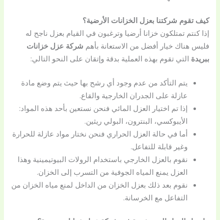
كيف تقوم شركتنا بعزل الخزانات الأرضية؟
إذا كنتم تمتلكون خزانا أرضيا وترغبون في القيام بعزل ناجح له
فليس هناك خيار أفضل من الاستعانة بأهم
شركة عزل خزانات
ببريدة
التي تقوم بهذه العملية بدقة وإتقان على النحو التالي:
يتم التأكد من عدم وجود أي رشح بها حيث يتم وضع مادة
عازلة على الجدران الخارجية والقاع.
إذا تم اختيار العزل المائي فنحن نستعين بأحد هذه المواد:
الأيبوكسي، البنترون، البولي ريثين.
أما في حالة العزل الحراري فنحن نختار مواد عازلة للحرارة
وغير قابلة للتفاعل.
نقوم بالعزل الخارجي باستخدام الرولات البيوتيمينية وهذا
العزل يمنع المياه الجوفية من التسرب إلى الخزان.
نقوم بعد ذلك بعزل الخزان من الداخل لمنع مياه الخزان من
التفاعل مع الخرسانة.