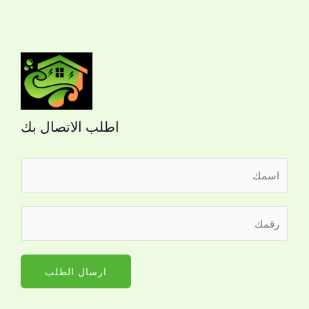
اطلب الاتصال بك
ا
ل
ا
ا
ر
س
ل
ق
م
ا
م
*
س
ا
ارسال الطلب
م
ل
ل
ج