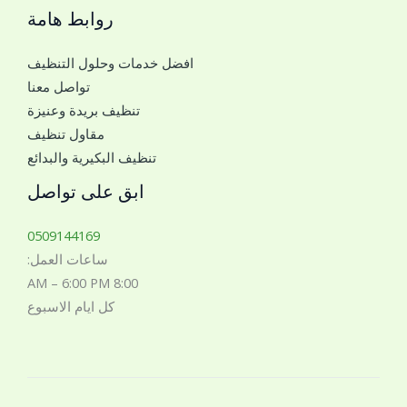
ل
روابط هامة
و
ت
ا
و
افضل خدمات وحلول التنظيف
ل
ا
تواصل معنا
ل
ص
تنظيف بريدة وعنيزة
ل
ل
مقاول تنظيف
ت
ر
تنظيف البكيرية والبدائع
و
ق
ا
ابق على تواصل
م
ص
ل
0509144169
م
ساعات العمل:
ع
8:00 AM – 6:00 PM
ك
كل ايام الاسبوع
*