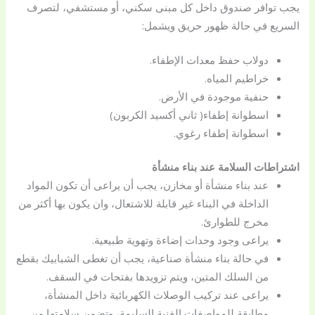
يجب توافر صندوق داخل كل مبنى سكني، أو مستشفي، لتصرف
السريع في حالة ظهور حريق ويشمل:
دولاب حفظ معدات الإطفاء.
خراطيم المياه.
حنفية موجودة في الأرض.
اسطوانة إطفاء( ثاني أكسيد الكربون)
اسطوانة إطفاء رغوي.
اشتراطات السلامة عند بناء منشأة
عند بناء منشأة أو مخازن، يجب أن يراعى أن تكون المواد
الداخلة في البناء غير قابلة للاشتعال، وان يكون بها أكثر من
مخرج للطوارئ.
يراعى وجود وحدات إضاءة وتهوية طبيعية.
في حالة بناء منشأة صناعية، يجب أن تغطى الشبابيك بقطع
من السلك المتين، ويتم تزويدها بفتحات في السقف.
يراعى عند تركيب الوصلات الكهربائية داخل المنشأة،
مطابقة للمواصفات الفنية السليمة، وتضمن سلامتها من