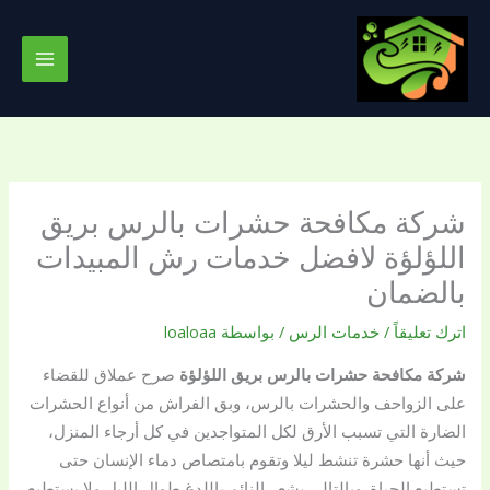
خطي
لى
لمحتوى
شركة مكافحة حشرات بالرس بريق
اللؤلؤة لافضل خدمات رش المبيدات
بالضمان
اترك تعليقاً
/
خدمات الرس
/ بواسطة
loaloaa
شركة مكافحة حشرات بالرس
بريق اللؤلؤة
صرح عملاق للقضاء
على الزواحف والحشرات بالرس، وبق الفراش من أنواع الحشرات
الضارة التي تسبب الأرق لكل المتواجدين في كل أرجاء المنزل،
حيث أنها حشرة تنشط ليلا وتقوم بامتصاص دماء الإنسان حتى
تستطيع الحياة. وبالتالي يشعر النائم باللدغ طوال الليل ولا يستطيع