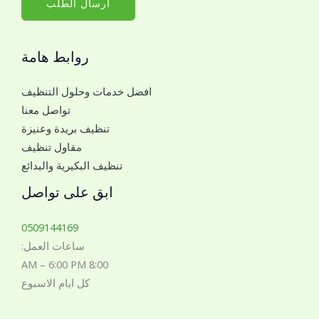
ا
ارسال الطلب
ل
ج
روابط هامة
و
ا
افضل خدمات وحلول التنظيف
ل
تواصل معنا
ل
تنظيف بريدة وعنيزة
ل
مقاول تنظيف
ت
تنظيف البكيرية والبدائع
و
ا
ابق على تواصل
ص
ل
0509144169
م
ساعات العمل:
ع
8:00 AM – 6:00 PM
ك
كل ايام الاسبوع
*