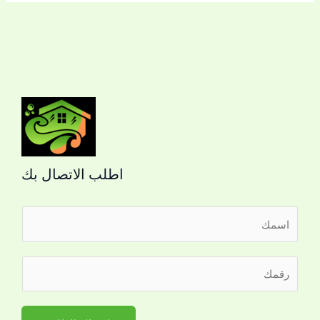
اطلب الاتصال بك
ا
ل
ا
ر
س
ق
م
م
*