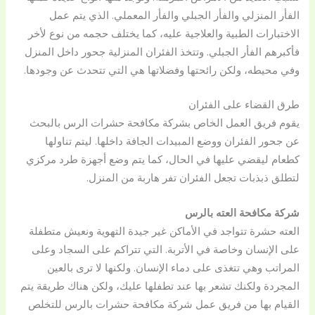
الفأر المنزلي والفأر الجبلي والفأر المعملي. الذي يتم عمل
الاختبارات الطبية والعلاجية عليه، كما يختلف حجمه من نوع لأخر
فأكبرهم الفأر الجبلي. وتتخذ الفئران المنزلية جحور داخل المنزل
وفي محيطه، ولكن رائحتها وفضلاتها هي التي تتحدث عن وجودها.
طرق القضاء على الفئران
يقوم فريق العمل الخاص بشركة مكافحة حشرات الرس بالبحث
عن جحور الفئران ووضع المبيدات الجافة داخلها. ليتم تناولها
كطعام ليقضي عليها في الحال، كما يتم وضع أجهزة طرد مركزي
لتطلق ذبذبات تجعل الفئران تفر هاربة من المنزل.
شركة مكافحة العته بالرس
العته حشرة تتواجد في الأماكن غير جيدة التهوية ونعيش متطفلة
على الإنسان وخاصة في الأتربة. التي تتراكم على السجاد وعلى
المراتب وهي تتغذى على دماء الإنسان. ولكنها لا ترى بالعين
المجردة ولكنك تشعر بها عند تطفلها عليك، ولكن هناك طريقة يتم
القيام بها من فريق عمل شركة مكافحة حشرات بالرس للتخلص