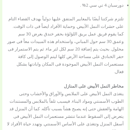
دورسبان 4 تي سي 2% .
تلتزم شركتنا أيضًا بالمعايير المتفق عليها دولياً بهدف القضاء التام
على حشرات النمل الأبيض. وحماية الأفراد ايضاً فى ذات الوقت.
كما
يقوم فريق عمل بريق اللؤلؤة بحفر خندق بعرض 30 سم
وعمق 30 سم حول المباني، واستخدام هذه المبيدات معاً فى صور
محلول. بحيث يتم إضافة 20 سم لكل لتر ماء. ثم
يتم الاستمرار فى
حفر الخنادق على مساحة الأرض كلها ليتم الوصول إلى كافة
مستعمرات النمل الأبيض الموجودة فى المكان وابادتها بشكل
فعال.
مخاطر النمل الأبيض على المنازل
يتغذى النمل الأبيض على الملابس والأوراق والأخشاب وحتى
الطوب الأسمنتي ومواد البناء. فيسبب تلفاً بالملابس والمستندات
الهامة والعفش حتى إنه يصبح هشاً بسبب تآكله. كما أن المنزل قد
يتعرض إلى السقوط عندما تنتشر مستعمرات النمل الأبيض فى
أسفل المنزل وتتغذى على الأساس الأسمنتي. وتهدد حياة الأفراد لا