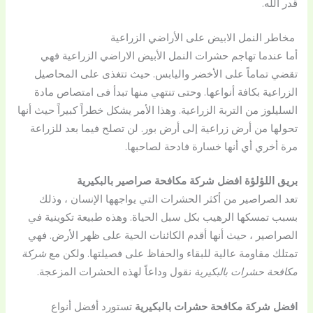
قدر الله.
مخاطر النمل الابيض على الأراضي الزراعية
أما عندما تهاجم حشرات النمل الأبيض الاراضي الزراعية فهي
تقضي تماماً على الأخضر واليابس. حيث تتغذى على المحاصيل
الزراعية بكافة أنواعها. وحتى تنتهي منها تبدأ فى امتصاص مادة
السليلوز من التربة الزراعية. وهذا الأمر يشكل خطراً كبيراً حيث أنها
تحولها من أرض زراعية إلى أرض بور. لن تصلح فيما بعد للزراعة
مرة أخري أي أنها خسارة فادحة لصاحبها.
بريق اللؤلؤة افضل شركة مكافحة صراصير بالبكيرية
تعد الصراصير من أكثر الحشرات التي يواجهها الإنسان ، وذلك
بسبب تمسكها الرهيب بكل سبل الحياة. وهذه طبيعة تكوينية في
الصراصير ، حيث أنها أقدم الكائنات الحية على ظهر الأرض. فهي
تمتلك مقاومة عالية للبقاء والحفاظ على فصيلتها. ولكن مع
شركة
مكافحة حشرات بالبكيرية
نقول وداعاً لهذه الحشرات المزعجة.
افضل شركة مكافحة حشرات بالبكيرية
تستورد أفضل أنواع