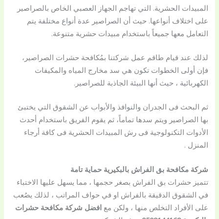
المبيدات الحشرية. التي تهاجم الجهاز العصبي الخاص بالصراصير
على اختلاف أنواعها. حيث أن الصراصير عدة أنواع مختلفة يتم
التعامل معها جميعاً باستخدام مبيدات حشرية متنوعة.
لذلك عند قيام طاقم عمل شركتنا بمُكافحة حشرات الصراصير،
فإن أولى الخطوات تكون هي سد مخارج المياه والمكيفات
الكهربائية ، حيث أنها البيئة الجاذبة للصراصير.
ثم البحث فى الجدران والنوافذ والأبواب عن الشقوق التي يختبئ
بها الصراصير ويتم سدها تماماً،
ثم يقوم الفريق باستخدام أحدث
الأدوات التكنولوجية فى رش المبيدات الحشرية فى كافة أرجاء
المنزل .
شركة مكافحة بق الفراش بالبكيرية حماية تامة
تتميز حشرات بق الفراش بصغر حجمها ، مما يسهل عليها الاختباء
في الشقوق الدقيقة بالفراش او في حواف المراتب ، لذلك يصُعب
على الأفراد التخلص منها ، ولكن مع
افضل شركة مكافحة حشرات