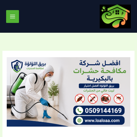
خطي
لى
لمحتوى