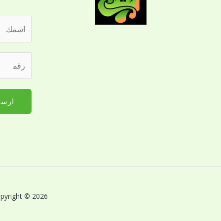
ا
ل
ا
ر
س
ق
م
م
*
ا
ارسا
ل
ج
و
ا
ل
ل
ل
Copyright © 2026 بريق اللؤلؤة لخدمات النظافة بالقصيم | Powered by بريق اللؤلؤة لخدمات 
ت