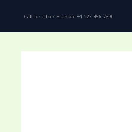
Call For a Free Estimate +1 123-456-7890