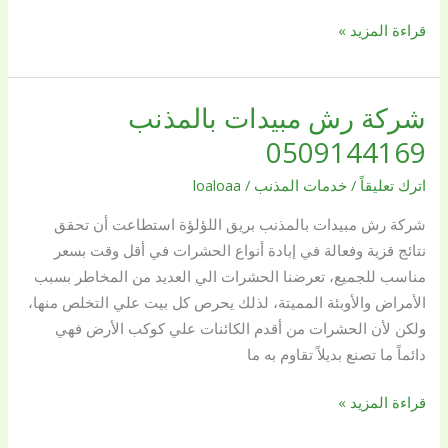
قراءة المزيد »
شركة رش مبيدات بالمذنب
شركة
رش
0509144169
مبيدات
اترك تعليقاً
/
خدمات المذنب
/
loaloaa
بالمذنب
0509144169
شركة رش مبيدات بالمذنب بريق اللؤلؤة استطاعت أن تحقق
نتائج قزية وفعالة في إبادة أنواع الحشرات في أقل وقت بسعر
مناسب للجميع، تعرضنا الحشرات الي العديد من المخاطر بسبب
الأمراض والأوبئة المميتة، لذلك يحرص كل بيت علي التخلص منها،
ولكن لأن الحشرات من أقدم الكائنات علي كوكب الأرض فهي
دائماً ما تصنع بديلاً تقاوم به ما
قراءة المزيد »