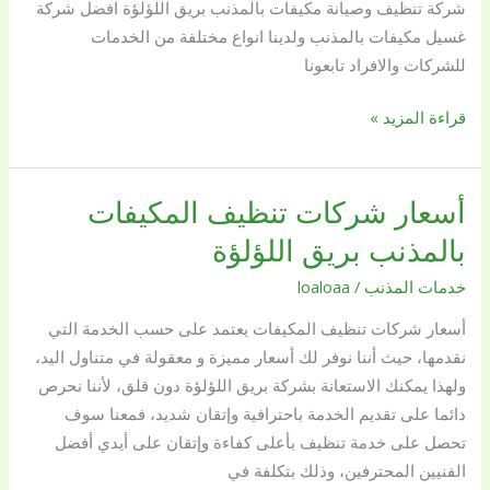
شركة تنظيف وصيانة مكيفات بالمذنب بريق اللؤلؤة افضل شركة
0509144169
غسيل مكيفات بالمذنب ولدينا انواع مختلفة من الخدمات
للشركات والافراد تابعونا
قراءة المزيد »
أسعار شركات تنظيف المكيفات
أسعار
شركات
بالمذنب بريق اللؤلؤة
تنظيف
خدمات المذنب
/
loaloaa
المكيفات
بالمذنب
أسعار شركات تنظيف المكيفات يعتمد على حسب الخدمة التي
بريق
نقدمها، حيث أننا نوفر لك أسعار مميزة و معقولة في متناول اليد،
اللؤلؤة
ولهذا يمكنك الاستعانة بشركة بريق اللؤلؤة دون قلق، لأننا نحرص
دائما على تقديم الخدمة باحترافية وإتقان شديد، فمعنا سوف
تحصل على خدمة تنظيف بأعلى كفاءة وإتقان على أيدي أفضل
الفنيين المحترفين، وذلك بتكلفة في