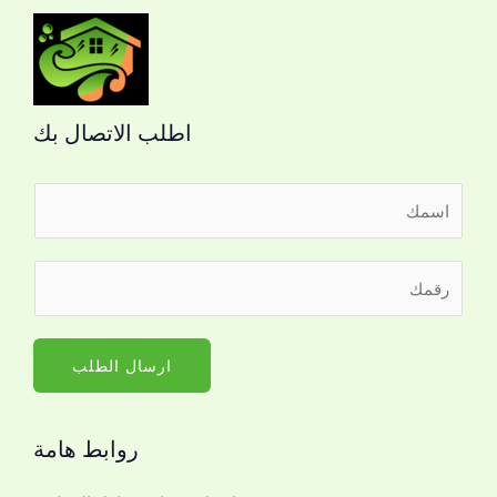
اطلب الاتصال بك
ا
ل
ا
*
ر
س
ر
ق
م
ق
م
*
م
ا
ارسال الطلب
ا
ل
ل
ج
ا
روابط هامة
و
س
ا
م