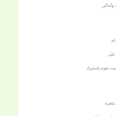
 وأماكن
ام
 على
يث نقوم باستيراد
ماهرة