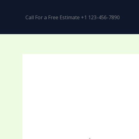
Call For a Free Estimate +1 123-456-7890