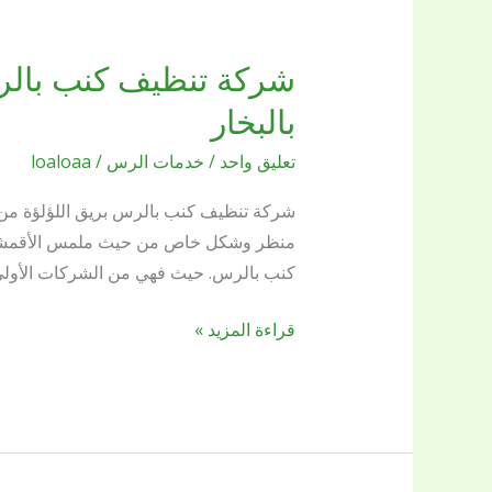
شركة
تنظيف
بالبخار
كنب
تعليق واحد
/
خدمات الرس
/
loaloaa
بالرس
0509144169
شركة تنظيف كنب بالرس بريق اللؤلؤة من 
بريق
منظر وشكل خاص من حيث ملمس الأقمشة ود
اللؤلؤة
كنب بالرس. حيث فهي من الشركات الأول
خدمات
سريعة
قراءة المزيد »
للتنظيف
بالبخار