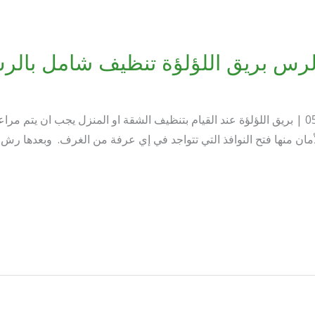
رس بريق اللؤلؤة تنظيف شامل بالر
افضل شركة تنظيف بالرس | 0509144169 | بريق اللؤلؤة عند القيام بتنظيف الشقة او المنزل يج
ن منها فتح النوافذ التي تتواجد في إي عرفة من الغرف. وبعدها رش كم