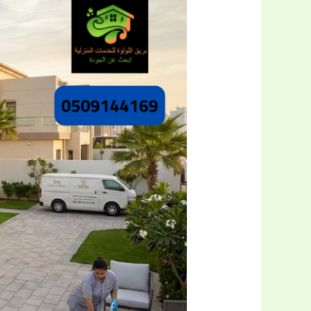
فلل
بالرس
بريق
اللؤلؤة
أسرع
وافضل
شركات
تنظيف
الفلل
بخصم
40%