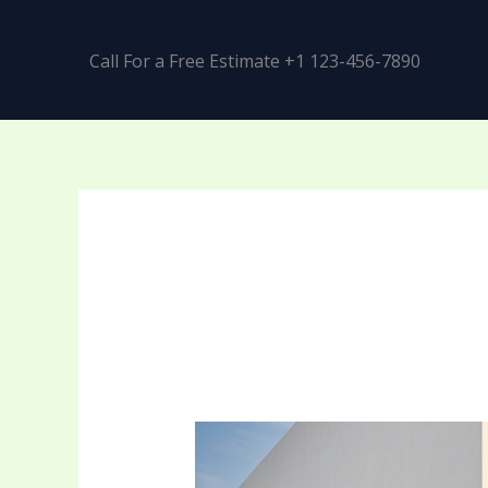
Call For a Free Estimate +1 123-456-7890